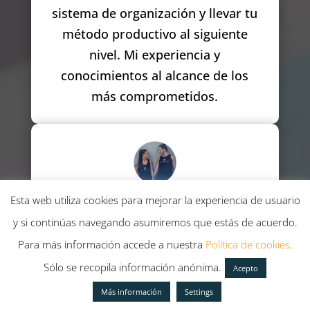
sistema de organización y llevar tu
método productivo al siguiente
nivel. Mi experiencia y
conocimientos al alcance de los
más comprometidos.
Esta web utiliza cookies para mejorar la experiencia de usuario
Masterclass: Estrategias
y si continúas navegando asumiremos que estás de acuerdo.
Energéticas Minimalistas
Para más información accede a nuestra
Política de cookies
.
Carlos y Ro, de Salud Minimalista,
Sólo se recopila información anónima.
Acepto
te enseñarán a potenciar tu salud
manteniéndote en forma de
Más información
Settings