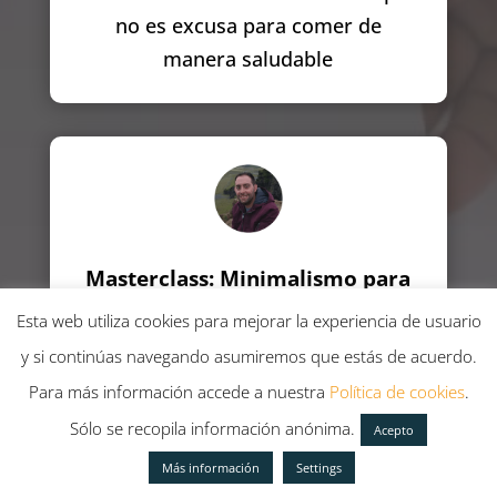
no es excusa para comer de
manera saludable
Masterclass: Minimalismo para
las Finanzas
Esta web utiliza cookies para mejorar la experiencia de usuario
Javier Calvente, de Doctorcifra, te
y si continúas navegando asumiremos que estás de acuerdo.
hará dominar la gestión mínima de
Para más información accede a nuestra
Política de cookies
.
tus finanzas personales, ahorro e
Sólo se recopila información anónima.
Acepto
inversión dedicando el mínimo
Más información
Settings
tiempo