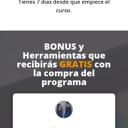
Tienes 7 días desde que empiece el
curso.
BONUS y
Herramientas que
recibirás
GRATIS
con
la compra del
programa