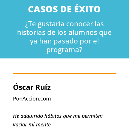
CASOS DE ÉXITO
¿Te gustaría conocer las
historias de los alumnos que
ya han pasado por el
programa?
Óscar Ruíz
PonAccion.com
He adquirido hábitos que me permiten
vaciar mi mente