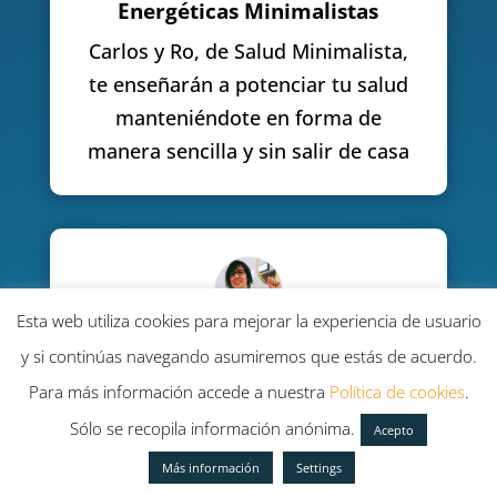
Energéticas Minimalistas
Carlos y Ro, de Salud Minimalista,
te enseñarán a potenciar tu salud
manteniéndote en forma de
manera sencilla y sin salir de casa
Esta web utiliza cookies para mejorar la experiencia de usuario
y si continúas navegando asumiremos que estás de acuerdo.
Masterclass: Emprende
Para más información accede a nuestra
Política de cookies
.
Comiendo Saludable
Sólo se recopila información anónima.
Acepto
Isa Bofill, de VidAlimentada, te
mostrará cómo la falta de tiempo
Más información
Settings