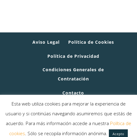
Aviso Legal
Política de Cookies
Política de Privacidad
Condiciones Generales de
Contratación
Contacto
Esta web utiliza cookies para mejorar la experiencia de
usuario y si continúas navegando asumiremos que estás de
© Copyright
Productividad Al Máximo
· Todos
acuerdo. Para más información accede a nuestra
Política de
los derechos reservados
cookies
. Sólo se recopila información anónima.
Diseño web por
Christian Morillas
· Hosting
Acepto