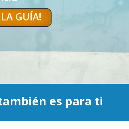
LA GUÍA!
también es para ti