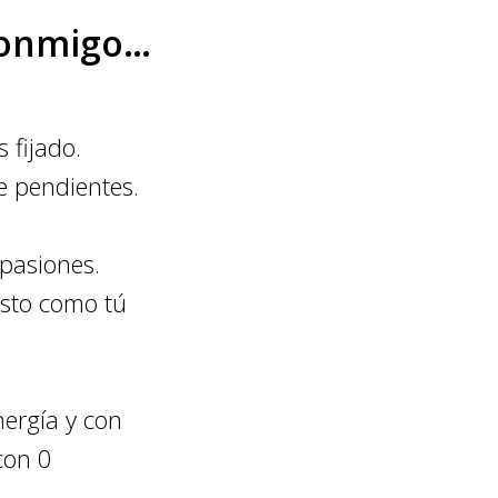
conmigo…
 fijado.
e pendientes.
pasiones.
esto como tú
ergía y con
con 0