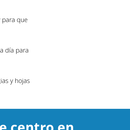
y para que
 a día para
ias y hojas
e centro en…