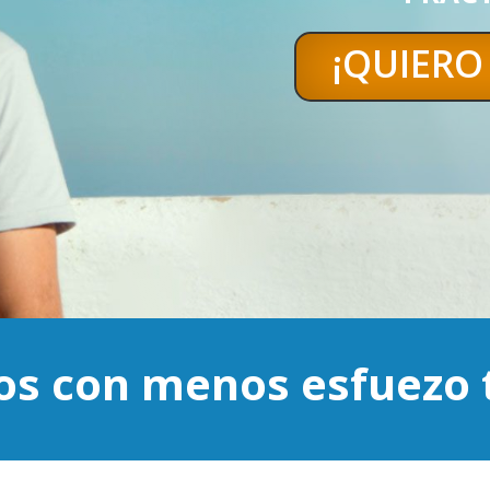
¡QUIERO 
os con menos esfuezo 