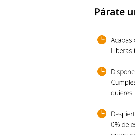
Párate 

Acabas c
Liberas 

Dispone
Cumples
quieres.

Despier
0% de es
preocup