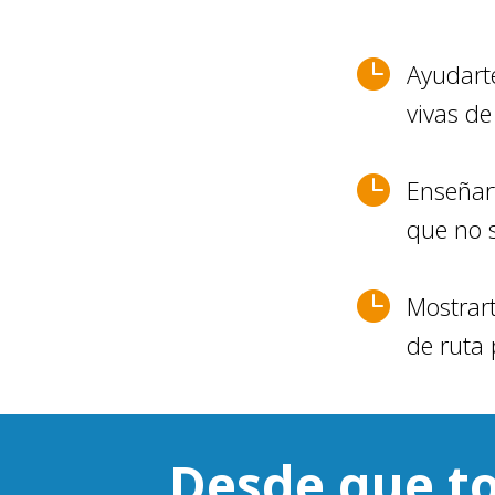

Ayudarte
vivas de

Enseñart
que no s

Mostrart
de ruta 
Desde que t