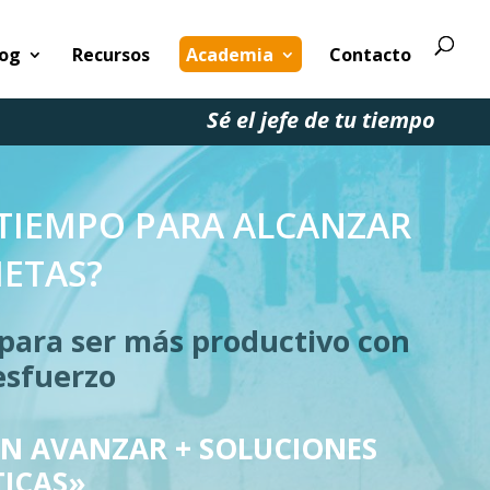
log
Recursos
Academia
Contacto
Sé el jefe de tu tiempo
 TIEMPO PARA ALCANZAR
ETAS?
para ser más productivo con
sfuerzo
EN AVANZAR + SOLUCIONES
ICAS»