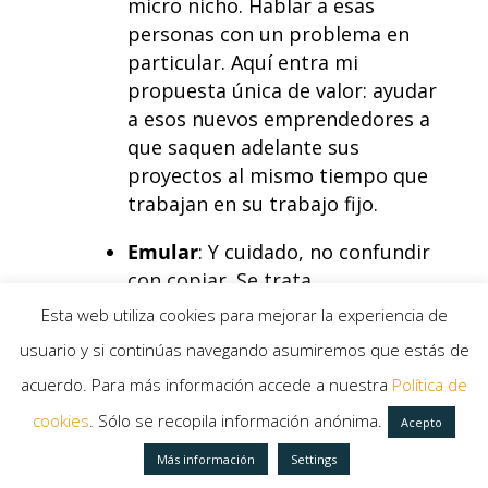
micro nicho. Hablar a esas
personas con un problema en
particular. Aquí entra mi
propuesta única de valor: ayudar
a esos nuevos emprendedores a
que saquen adelante sus
proyectos al mismo tiempo que
trabajan en su trabajo fijo.
Emular
:
Y cuidado, no confundir
con copiar. Se trata
simplemente de
ver qué es lo
Esta web utiliza cookies para mejorar la experiencia de
que ya funciona
, buscar esos
usuario y si continúas navegando asumiremos que estás de
problemas más demandados
acuerdo. Para más información accede a nuestra
Política de
que las personas comparten y
comentan. Es muy importante
cookies
. Sólo se recopila información anónima.
Acepto
tener a esos referentes que ya
Más información
Settings
hablan de esos temas y no