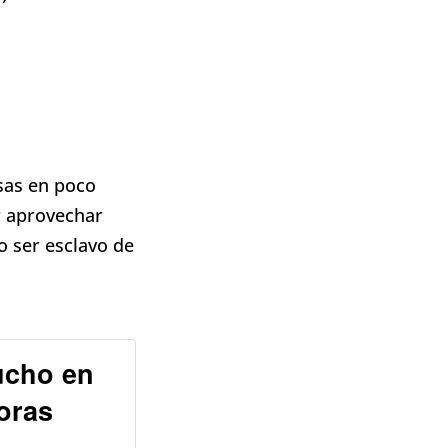
osas en poco
r aprovechar
o ser esclavo de
ucho en
oras