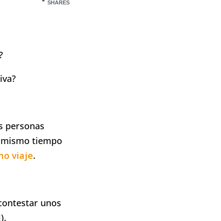
SHARES
?
iva?
as personas
al mismo tiempo
mo viaje
.
 contestar unos
).