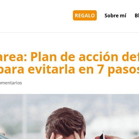
REGALO
Sobre mí
B
area: Plan de acción def
para evitarla en 7 paso
omentarios