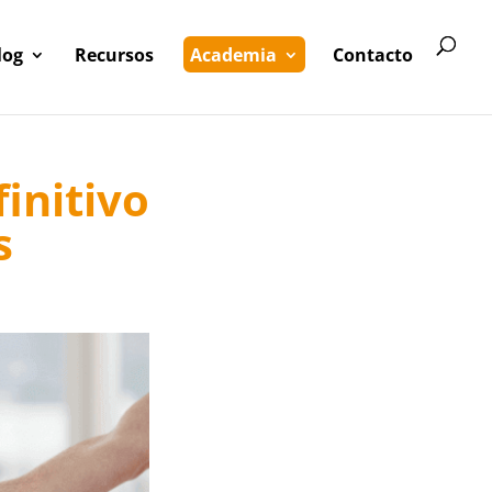
log
Recursos
Academia
Contacto
initivo
s