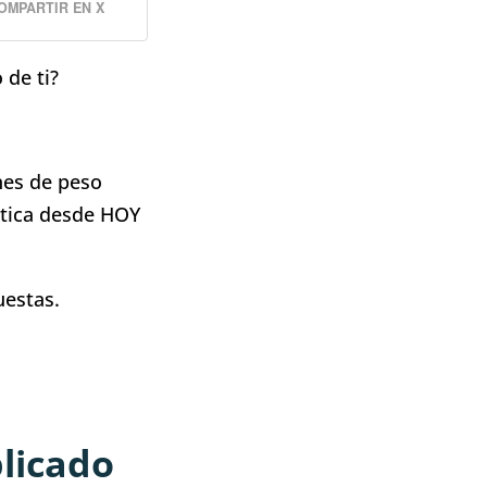
OMPARTIR EN X
 de ti?
nes de peso
áctica desde HOY
uestas.
plicado